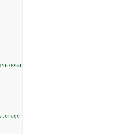


456789abcdef0.fsx.us-east-1.amazonaws.com"
,



storage-virtual-machine/fs-0123456789abcdef0/