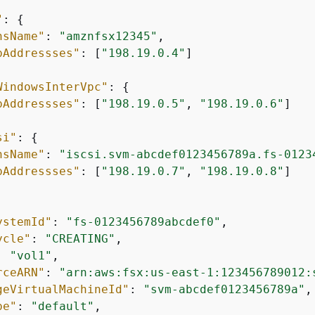
"
: 
{
nsName"
: 
"amznfsx12345"
,

pAddressses"
: [
"198.19.0.4"
]        

WindowsInterVpc"
: 
{
pAddressses"
: [
"198.19.0.5"
, 
"198.19.0.6"
]    
si"
: 
{
nsName"
: 
"iscsi.svm-abcdef0123456789a.fs-0123
pAddressses"
: [
"198.19.0.7"
, 
"198.19.0.8"
]    
ystemId"
: 
"fs-0123456789abcdef0"
,

ycle"
: 
"CREATING"
,

: 
"vol1"
,

rceARN"
: 
"arn:aws:fsx:us-east-1:123456789012:
geVirtualMachineId"
: 
"svm-abcdef0123456789a"
,

pe"
: 
"default"
,
