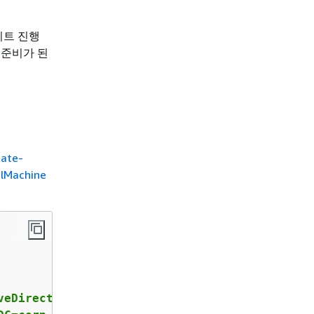
이트 진행
 준비가 된
eate-
alMachine
veDirectoryConfiguration='
{
DomainName="corp.e