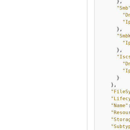
      },

"Smb
"D
"I
      },

"Smb
"I
      },

"Isc
"D
"I
      }

    },

"FileS
"Lifec
"Name"
"Resou
"Stora
"Subty