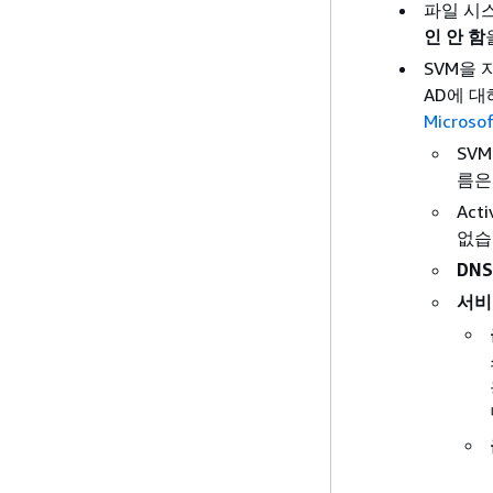
파일 시스템
인 안 함
SVM을
AD에 
Micros
SVM
름은 
Act
없습
DNS
서비