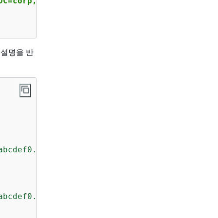
DC=corp,DC=example,DC=com",FileSystemAdminist
 설명을 반
abcdef0.fsx.us-east-1.amazonaws.com"
,

abcdef0.fsx.us-east-1.amazonaws.com"
,
