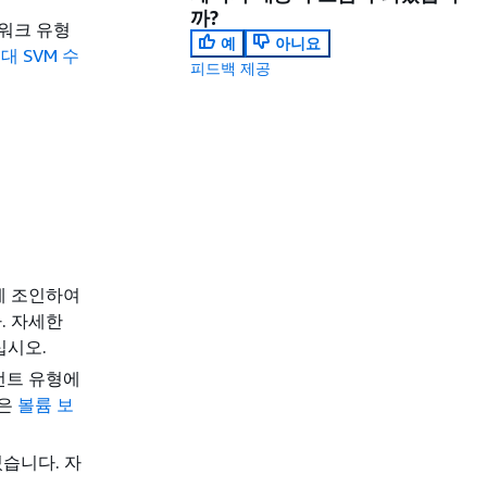
까?
트워크 유형
예
아니요
대 SVM 수
피드백 제공
AD에 조인하여
. 자세한
십시오.
언트 유형에
용은
볼륨 보
습니다. 자