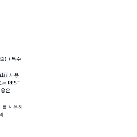
(_) 특수
사용
min
는 REST
내용은
를 사용하
M의