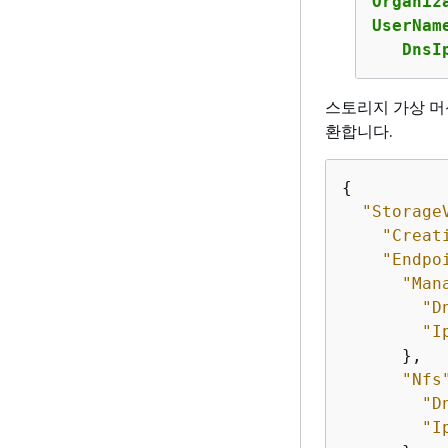
Organiz
UserNam
   DnsI
스토리지 가상 머신
환합니다.
{
"Storage
"Creat
"Endpo
"Man
"D
"I
      },

"Nfs
"D
"I