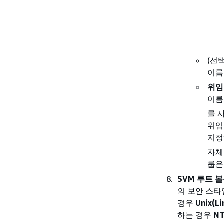
(선
이름
위임
이름
를 사
위임
지정
자체
룹
SVM 루트 
의 보안 스타
경우
Unix(Li
하는 경우
NT