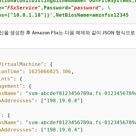
ationalUnitDistinguishedName="OU=FileSystems,
e="
FSxService
",Password="
password
", \

ps=["10.0.1.18"]}',NetBiosName=amznfsx12345
을 생성한 후 Amazon FSx는 다음 예제와 같이 JSON 형식으로
VirtualMachine"
: 
{
ionTime"
: 
1625066825.306
,

ints"
: 
{
agement"
: 
{
nsName"
: 
"svm-abcdef0123456789a.fs-0123456789
pAddressses"
: [
"198.19.0.4"
]    

"
: 
{
nsName"
: 
"svm-abcdef0123456789a.fs-0123456789
pAddressses"
: [
"198.19.0.4"
]    
