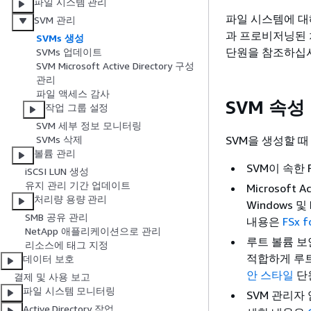
파일 시스템 관리
파일 시스템에 대해
SVM 관리
과 프로비저닝된 
SVMs 생성
단원을 참조하십
SVMs 업데이트
SVM Microsoft Active Directory 구성
관리
파일 액세스 감사
SVM 속성
작업 그룹 설정
SVM 세부 정보 모니터링
SVM을 생성할 
SVMs 삭제
볼륨 관리
SVM이 속한 F
iSCSI LUN 생성
유지 관리 기간 업데이트
Microsoft
처리량 용량 관리
Windows
SMB 공유 관리
내용은
FSx 
NetApp 애플리케이션으로 관리
루트 볼륨 보
리소스에 태그 지정
적합하게 루트
데이터 보호
안 스타일
단
결제 및 사용 보고
파일 시스템 모니터링
SVM 관리자
Active Directory 작업