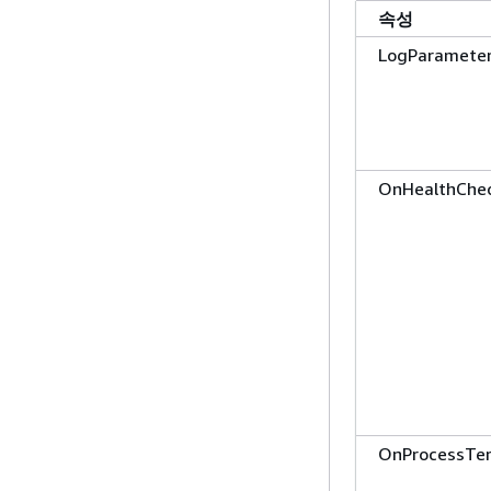
속성
LogParamete
OnHealthChe
OnProcessTe