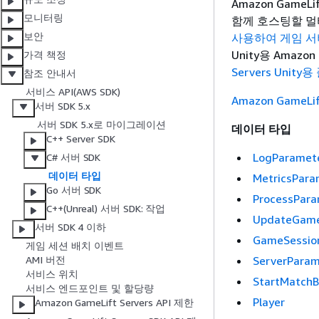
Amazon GameLi
모니터링
함께 호스팅할 멀
보안
사용하여 게임 서버에
Unity용 Amazo
가격 책정
Servers Unity
참조 안내서
서비스 API(AWS SDK)
Amazon GameLif
서버 SDK 5.x
서버 SDK 5.x로 마이그레이션
데이터 타입
C++ Server SDK
LogParamet
C# 서버 SDK
데이터 타입
MetricsPara
Go 서버 SDK
ProcessPara
C++(Unreal) 서버 SDK: 작업
UpdateGame
서버 SDK 4 이하
GameSessio
게임 세션 배치 이벤트
ServerParam
AMI 버전
서비스 위치
StartMatchB
서비스 엔드포인트 및 할당량
Player
Amazon GameLift Servers API 제한