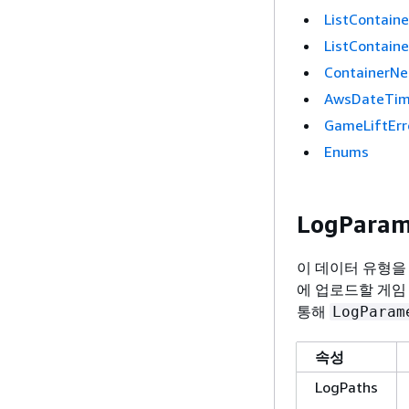
ListContain
ListContain
ContainerNe
AwsDateTi
GameLiftErr
Enums
LogParam
이 데이터 유형을 사
에 업로드할 게임
통해
LogParam
속성
LogPaths