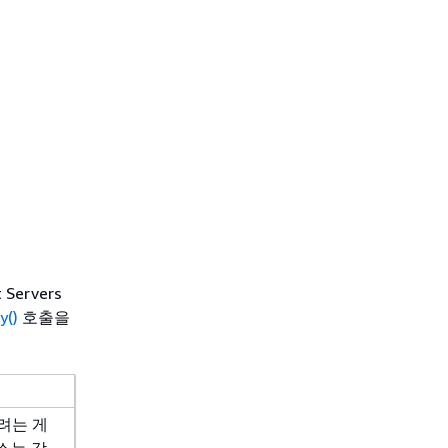
ervers
y()
호출을
하려는 게
스는 각