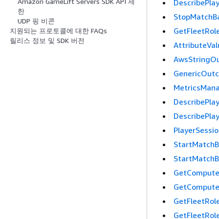
Amazon GameLift Servers SDK API 제
DescribePla
한
StopMatchBa
UDP 핑 비콘
GetFleetRol
지원되는 프로토콜에 대한 FAQs
릴리스 정보 및 SDK 버전
AttributeVal
AwsStringO
GenericOut
MetricsMan
DescribePla
DescribePla
PlayerSessi
StartMatchB
StartMatchBa
GetCompute
GetComputeC
GetFleetRol
GetFleetRol