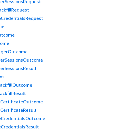
yerSessionsRequest
ckfillRequest
eCredentialsRequest
ue
utcome
come
agerOutcome
yerSessionsOutcome
yerSessionsResult
ons
ackfillOutcome
ckfillResult
CertificateOutcome
ertificateResult
eCredentialsOutcome
eCredentialsResult