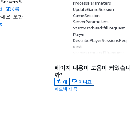
 Servers와
ProcessParameters
버 SDK를
UpdateGameSession
GameSession
세요. 또한
ServerParameters
t
StartMatchBackfillRequest
Player
DescribePlayerSessionsReq
uest
StopMatchBackfillRequest
GetFleetRoleCredentialsReq
uest
페이지 내용이 도움이 되었습니
AttributeValue
까?
AwsStringOutcome
예
아니요
GenericOutcome
피드백 제공
MetricsManagerOutcome
DescribePlayerSessionsOutc
ome
DescribePlayerSessionsResu
lt
PlayerSessions
StartMatchBackfillOutcome
StartMatchBackfillResult