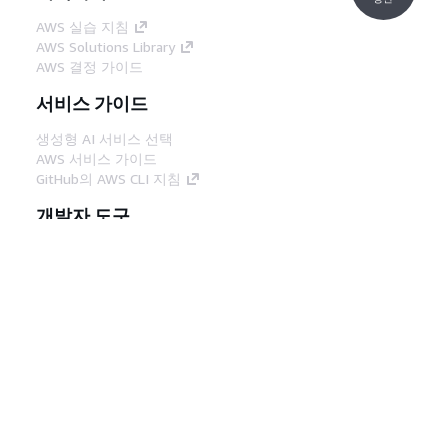
AWS 실습 지침
AWS Solutions Library
AWS 결정 가이드
서비스 가이드
생성형 AI 서비스 선택
AWS 서비스 가이드
GitHub의 AWS CLI 지침
개발자 도구
AWS 코드 예시 라이브러리
AWS CLI
AWS Builder 센터
AWS 개발자 도구 블로그
유용한 링크
AWS 문서 MCP 서버 다운로드
AWS Console에 로그인
AWS re:Post