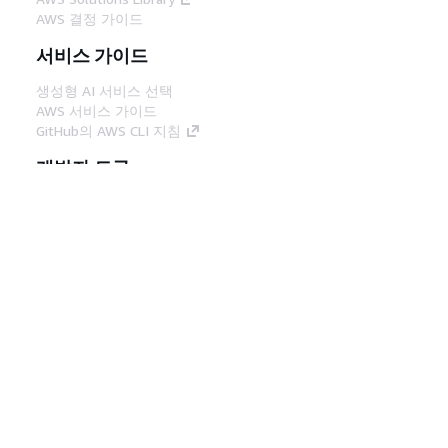
AWS 결정 가이드
서비스 가이드
생성형 AI 서비스 선택
AWS 서비스 가이드
GitHub의 AWS CLI 지침
개발자 도구
AWS 코드 예시 라이브러리
AWS CLI
AWS Builder 센터
AWS 개발자 도구 블로그
유용한 링크
AWS 문서 MCP 서버 다운로드
AWS Console에 로그인
AWS re:Post
프라이버시
사이트 이용 약관
쿠키 기본 설