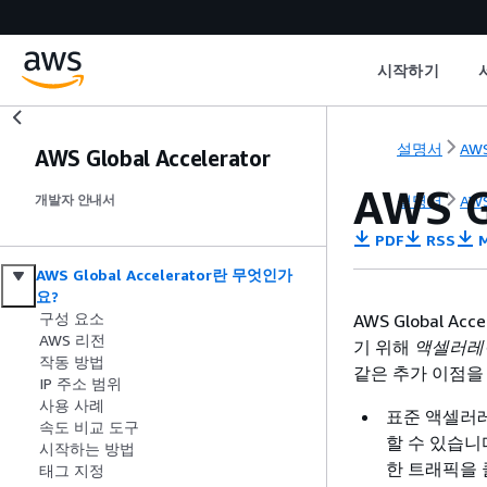
시작하기
설명서
AWS
AWS Global Accelerator
AWS 
설명서
AWS
개발자 안내서
PDF
RSS
M
AWS Global Accelerator란 무엇인가
요?
구성 요소
AWS Global 
AWS 리전
기 위해
액셀러레
작동 방법
같은 추가 이점을
IP 주소 범위
사용 사례
표준 액셀러
속도 비교 도구
할 수 있습니다
시작하는 방법
한 트래픽을
태그 지정