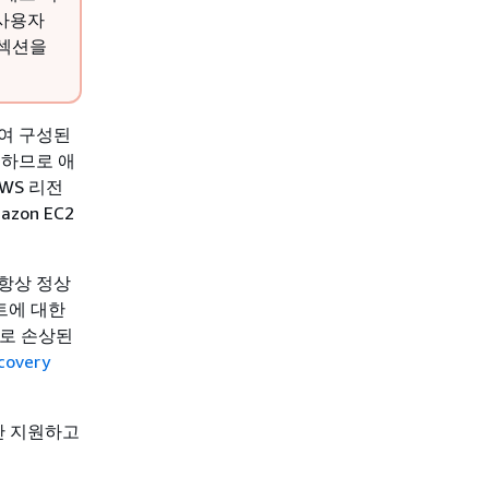
 사용자
섹션을
하여 구성된
팅하므로 애
WS 리전
azon EC2
항상 정상
인트에 대한
으로 손상된
covery
형만 지원하고