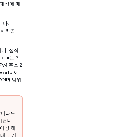
 대상에 매
니다.
확인하려면
니다. 정적
tor는 2
Pv4 주소 2
erator에
OIP) 범위
않더라도
지됩니
 이상 해
 태그 기