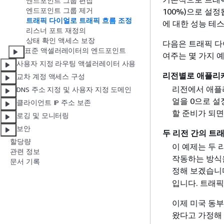
엔드포인트 그룹 편집
엔드포인트 그룹 제거
100%)으로 설정
트래픽 다이얼로 트래픽 흐름 조정
에 대한 성능 테
리스너 포트 재정의
상태 확인 액세스 보장
다음은 트래픽 다
표준 액셀러레이터의 엔드포인트
여주는 몇 가지 
사용자 지정 라우팅 액셀러레이터 사용
리전별로 애플리
교차 계정 액세스 구성
리전에서 애플
DNS 주소 지정 및 사용자 지정 도메인
얼을 0으로 설
클라이언트 IP 주소 보존
할 준비가 되면
로깅 및 모니터링
보안
두 리전 간의 트
할당량
이 예제는 두 
관련 정보
작동하는 방식
문서 기록
정해 보겠습니
입니다. 트래픽
이제 미국 동부
왔다고 가정해