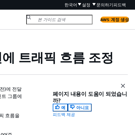
한국어
설정
문의하기
피드백
AWS 계정 생성
에 트래픽 흐름 조정
전)에 전달
페이지 내용이 도움이 되었습니
인트 그룹에
까?
예
아니요
피드백 제공
픽 흐름을
0(즉,