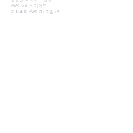
AWS 서비스 가이드
GitHub의 AWS CLI 지침
개발자 도구
AWS 코드 예시 라이브러리
AWS CLI
AWS Builder 센터
AWS 개발자 도구 블로그
유용한 링크
AWS 문서 MCP 서버 다운로드
AWS Console에 로그인
AWS re:Post
프라이버시
사이트 이용 약관
쿠키 기본 설
정
© 2026, Amazon Web Services, Inc. 또는 계열
사. All rights reserved.
한국어