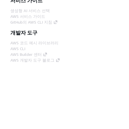
서비스 가이드
생성형 AI 서비스 선택
AWS 서비스 가이드
GitHub의 AWS CLI 지침
개발자 도구
AWS 코드 예시 라이브러리
AWS CLI
AWS Builder 센터
AWS 개발자 도구 블로그
유용한 링크
AWS 문서 MCP 서버 다운로드
AWS Console에 로그인
AWS re:Post
프라이버시
사이트 이용 약관
쿠키 기본 설
정
© 2026, Amazon Web Services, Inc. 또는 계열
사. All rights reserved.