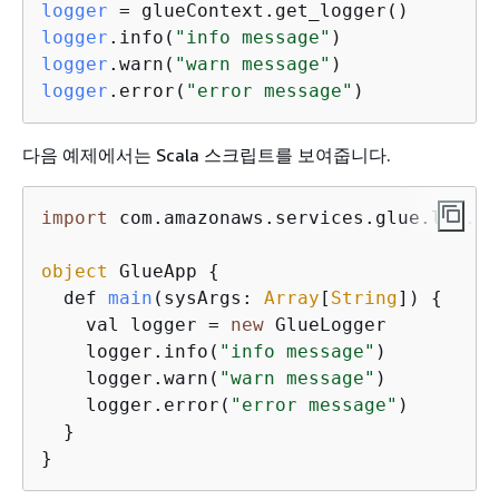
logger
logger
.info(
"info message"
logger
.warn(
"warn message"
logger
.error(
"error message"
다음 예제에서는 Scala 스크립트를 보여줍니다.
import
 com.amazonaws.services.glue.log.Gl
object
 GlueApp 
{
  def 
main
(
sysArgs: 
Array
[
String
]
)
{
    val logger = 
new
 GlueLogger

    logger.info(
"info message"
)

    logger.warn(
"warn message"
)

    logger.error(
"error message"
)

  }
