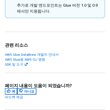
세분화된 
추가로 개발 엔드포인트는 Glue 버전 1.0 및 0.9
(FGAC)
를 
에서만 지원됩니다.
AWS Glue 버
그레이션에 대
용은
AWS Glu
AWS Glue for
이그레이션
섹
관련 리소스
요.
AWS Glue DataBrew 개발자 안내서
AWS
Spark 환경
Java
이 AWS Glu
AWS Glue용 AWS CLI 명령
Glue 4.0
버전
8
음과 같은 AWS 
SDK 및 도구
Spark
여러 최적화 
3.3.0
가 기본으로 
Python
Spark 3.1
페이지 내용이 도움이 되었습니까?
3.10
으로 다양한
예
아니요
업그레이
피드백 제공
Pan
경우 