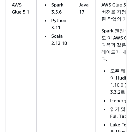
AWS
Spark
Java
AWS Glue 5.1
Glue 5.1
3.5.6
17
버전을 지정하
된 작업의 기본
Python
3.11
Spark 엔진
Scala
도 이 AWS G
2.12.18
다음과 같은 최
레이드가 내장
다.
오픈 테이블
이 Hudi 1.
1.10.0 및 
3.3.2로
Iceberg 
읽기 및 쓰
Full Tabl
Lake For
된 Hive, I