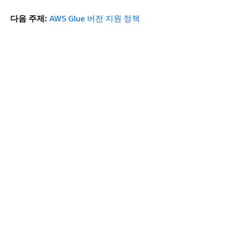
개선됩
다음 주제:
AWS Glue 버전 지원 정책
내용
새로운
이전 주제:
작업 사용
하세요
Amaz
개발된
포함
EMR
(EMR
시작하기
상단
업그
AWS 실습 지침
Log4j 1.
AWS Solutions Library
마이그레
AWS 결정 가이드
Boto의 
서비스 가이드
과 같은 AW
여러 Pyt
생성형 AI 서비스 선택
이트
AWS 서비스 가이드
GitHub의 AWS CLI 지침
기본 Amazo
커넥터를 