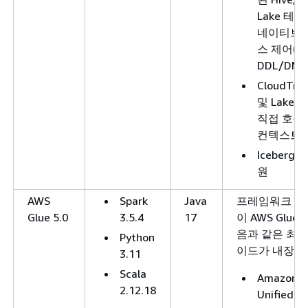
Lake 테이
네이티브 
스 제어(FG
DDL/DM
CloudTra
및 Lake Fo
직접 호출
컨텍스트
Iceberg
원
AWS
Spark
Java
프레임워크 업
Glue 5.0
3.5.4
17
이 AWS Glu
음과 같은 최적
Python
이드가 내장되
3.11
Scala
Amazon S
2.12.18
Unified 