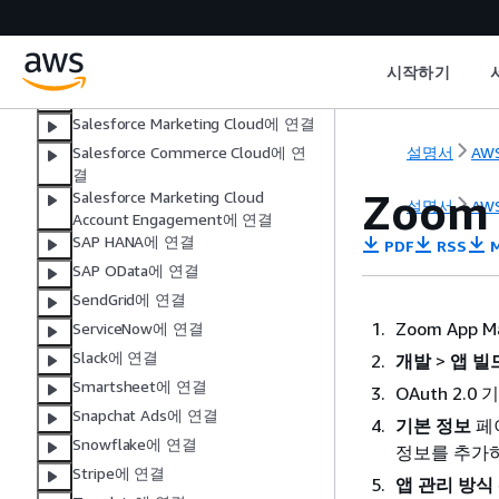
Productboard에 연결
QuickBooks에 연결
REST API에 연결
시작하기
Salesforce에 연결
Salesforce Marketing Cloud에 연결
설명서
AWS
Salesforce Commerce Cloud에 연
결
Zoom
Salesforce Marketing Cloud
설명서
AWS
Account Engagement에 연결
SAP HANA에 연결
PDF
RSS
M
SAP OData에 연결
SendGrid에 연결
Zoom App 
ServiceNow에 연결
Slack에 연결
개발
>
앱 빌
Smartsheet에 연결
OAuth 2.0
Snapchat Ads에 연결
기본 정보
페이
Snowflake에 연결
정보를 추가
Stripe에 연결
앱 관리 방식