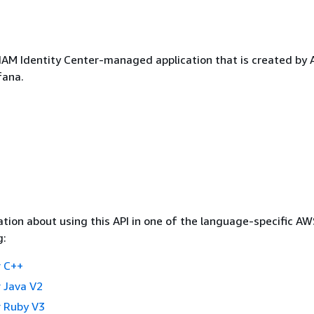
 IAM Identity Center-managed application that is created by
ana.
tion about using this API in one of the language-specific A
g:
 C++
 Java V2
 Ruby V3