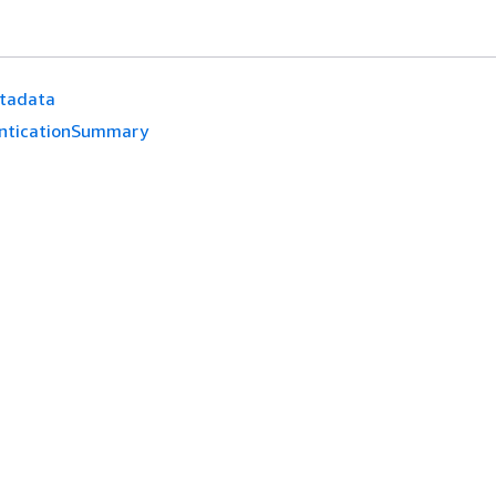
tadata
nticationSummary