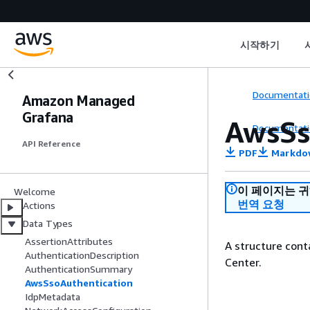
시작하기
Documentati
Amazon Managed
Grafana
AwsSs
Documentati
API Reference
PDF
Markdo
이 페이지는 
Welcome
번역 요청
Actions
Data Types
AssertionAttributes
A structure cont
AuthenticationDescription
Center.
AuthenticationSummary
AwsSsoAuthentication
IdpMetadata