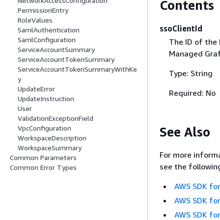
NetworkAccessConfiguration
Contents
PermissionEntry
RoleValues
ssoClientId
SamlAuthentication
SamlConfiguration
The ID of the
ServiceAccountSummary
Managed Graf
ServiceAccountTokenSummary
ServiceAccountTokenSummaryWithKe
Type: String
y
UpdateError
Required: No
UpdateInstruction
User
ValidationExceptionField
VpcConfiguration
See Also
WorkspaceDescription
WorkspaceSummary
For more informa
Common Parameters
see the followin
Common Error Types
AWS SDK for
AWS SDK for
AWS SDK for