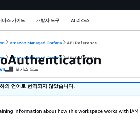
서비스 가이드
개발자 도구
AI 리소스
on
Amazon Managed Grafana
API Reference
oAuthentication
on
Amazon Managed Grafana
API Reference
wn
포커스 모드
귀하의 언어로 번역되지 않았습니다.
aining information about how this workspace works with IAM 