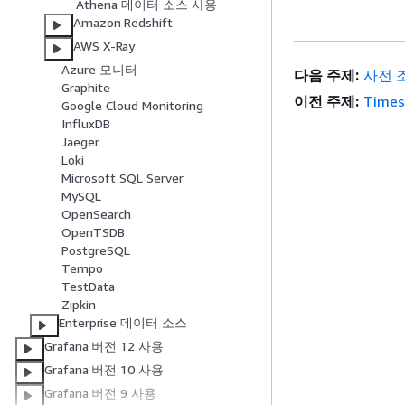
Athena 데이터 소스 사용
Amazon Redshift
AWS X-Ray
Azure 모니터
다음 주제:
사전 
Graphite
이전 주제:
Time
Google Cloud Monitoring
InfluxDB
Jaeger
Loki
Microsoft SQL Server
MySQL
OpenSearch
OpenTSDB
PostgreSQL
Tempo
TestData
Zipkin
Enterprise 데이터 소스
Grafana 버전 12 사용
Grafana 버전 10 사용
Grafana 버전 9 사용