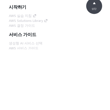
시작하기
상단
AWS 실습 지침
AWS Solutions Library
AWS 결정 가이드
서비스 가이드
생성형 AI 서비스 선택
AWS 서비스 가이드
GitHub의 AWS CLI 지침
개발자 도구
AWS 코드 예시 라이브러리
AWS CLI
AWS Builder 센터
AWS 개발자 도구 블로그
유용한 링크
AWS 문서 MCP 서버 다운로드
AWS Console에 로그인