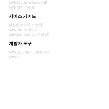
AWS Solutions Library
AWS 결정 가이드
서비스 가이드
생성형 AI 서비스 선택
AWS 서비스 가이드
GitHub의 AWS CLI 지침
개발자 도구
AWS 코드 예시 라이브러리
AWS CLI
AWS Builder 센터
AWS 개발자 도구 블로그
유용한 링크
AWS 문서 MCP 서버 다운로드
AWS Console에 로그인
AWS re:Post
프라이버시
사이트 이용 약관
쿠키 기본 설