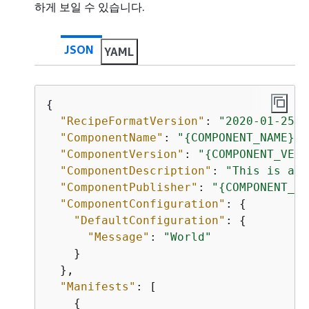
하게 보일 수 있습니다.
JSON
YAML
{
"RecipeFormatVersion"
: 
"2020-01-25"
,

"ComponentName"
: 
"
{
COMPONENT_NAME}"
,

"ComponentVersion"
: 
"
{
COMPONENT_VERS
"ComponentDescription"
: 
"This is a s
"ComponentPublisher"
: 
"
{
COMPONENT_AU
"ComponentConfiguration"
: 
{
"DefaultConfiguration"
: 
{
"Message"
: 
"World"
    }

  },

"Manifests"
: [

{