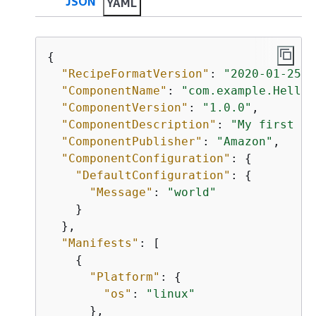
JSON
YAML
{
"RecipeFormatVersion"
: 
"2020-01-25"
,

"ComponentName"
: 
"com.example.HelloW
"ComponentVersion"
: 
"1.0.0"
,

"ComponentDescription"
: 
"My first AW
"ComponentPublisher"
: 
"Amazon"
,

"ComponentConfiguration"
: 
{
"DefaultConfiguration"
: 
{
"Message"
: 
"world"
    }

  },

"Manifests"
: [

{
"Platform"
: 
{
"os"
: 
"linux"
      },
