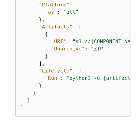
"Platform"
: 
{
"os"
: 
"all"
      },

"Artifacts"
: [

{
"URI"
: 
"s3://
{
COMPONENT_NAME
"Unarchive"
: 
"ZIP"
        }

      ],

"Lifecycle"
: 
{
"Run"
: 
"python3 -u 
{
artifacts:
      }

    }

  ]

}