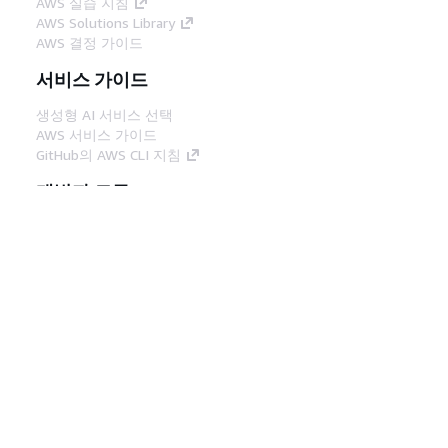
AWS 실습 지침
AWS Solutions Library
AWS 결정 가이드
서비스 가이드
생성형 AI 서비스 선택
AWS 서비스 가이드
GitHub의 AWS CLI 지침
개발자 도구
AWS 코드 예시 라이브러리
AWS CLI
AWS Builder 센터
AWS 개발자 도구 블로그
유용한 링크
AWS 문서 MCP 서버 다운로드
AWS Console에 로그인
AWS re:Post