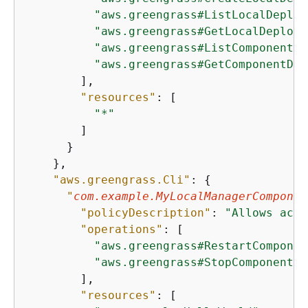
"aws.greengrass#ListLocalDeploy
"aws.greengrass#GetLocalDeploym
"aws.greengrass#ListComponents"
"aws.greengrass#GetComponentDet
        ],

"resources"
: [

"*"
        ]

      }

    },

"aws.greengrass.Cli"
: 
{
"
com.example.MyLocalManagerComponen
"policyDescription"
: 
"Allows acce
"operations"
: [

"aws.greengrass#RestartComponen
"aws.greengrass#StopComponent"
        ],

"resources"
: [
