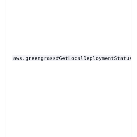
aws.greengrass#GetLocalDeploymentStatus