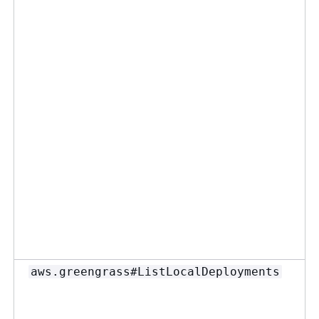
aws.greengrass#ListLocalDeployments