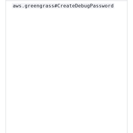
aws.greengrass#CreateDebugPassword