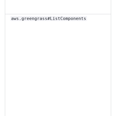
aws.greengrass#ListComponents