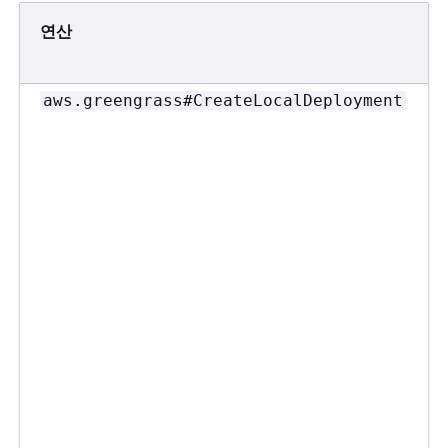
연산
aws.greengrass#CreateLocalDeployment