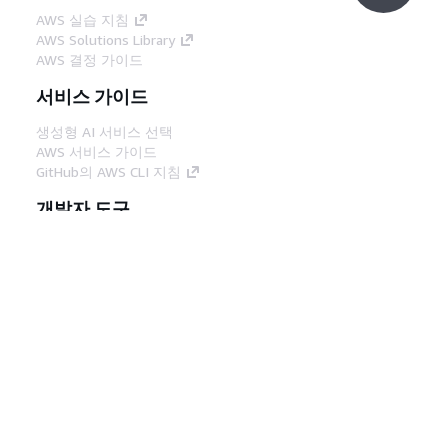
AWS 실습 지침
AWS Solutions Library
AWS 결정 가이드
서비스 가이드
생성형 AI 서비스 선택
AWS 서비스 가이드
GitHub의 AWS CLI 지침
개발자 도구
AWS 코드 예시 라이브러리
AWS CLI
AWS Builder 센터
AWS 개발자 도구 블로그
유용한 링크
AWS 문서 MCP 서버 다운로드
AWS Console에 로그인
AWS re:Post