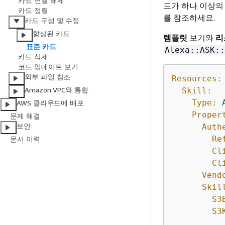
카드 연결 해제
드가 하나 이상의 
카드 정렬
를 참조하세요.
카드 구성 및 수정
향상된 카드
템플릿
보기와
리
표준 카드
Alexa::ASK::
카드 삭제
코드 업데이트 보기
외부 파일 참조
Resources:
Amazon VPC와 통합
Skill:
Type:
AWS 클라우드에 배포
Proper
문제 해결
보안
Auth
Re
문서 이력
Cl
Cl
Vend
Skil
S3
S3