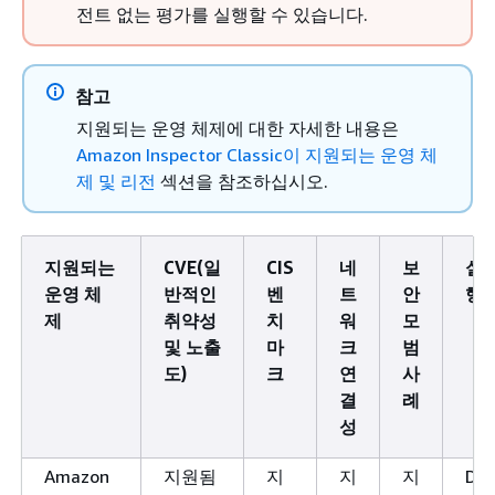
전트 없는 평가를 실행할 수 있습니다.
참고
지원되는 운영 체제에 대한 자세한 내용은
Amazon Inspector Classic이 지원되는 운영 체
제 및 리전
섹션을 참조하십시오.
지원되는
CVE(일
CIS
네
보
실
운영 체
반적인
벤
트
안
행
제
취약성
치
워
모
및 노출
마
크
범
도)
크
연
사
결
례
성
Amazon
지원됨
지
지
지
Dep