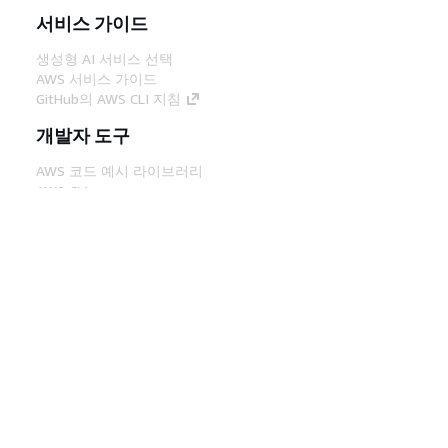
서비스 가이드
생성형 AI 서비스 선택
AWS 서비스 가이드
GitHub의 AWS CLI 지침
개발자 도구
AWS 코드 예시 라이브러리
AWS CLI
AWS Builder 센터
AWS 개발자 도구 블로그
유용한 링크
AWS 문서 MCP 서버 다운로드
AWS Console에 로그인
AWS re:Post
프라이버시
사이트 이용 약관
쿠키 기본 설
정
© 2026, Amazon Web Services, Inc. 또는 계열
사. All rights reserved.