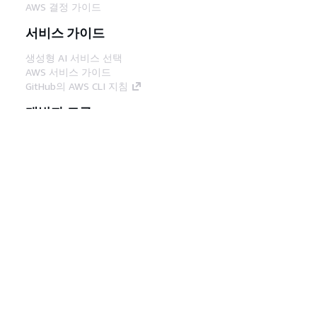
AWS 결정 가이드
서비스 가이드
생성형 AI 서비스 선택
AWS 서비스 가이드
GitHub의 AWS CLI 지침
개발자 도구
AWS 코드 예시 라이브러리
AWS CLI
AWS Builder 센터
AWS 개발자 도구 블로그
유용한 링크
AWS 문서 MCP 서버 다운로드
AWS Console에 로그인
AWS re:Post
프라이버시
사이트 이용 약관
쿠키 기본 설
정
© 2026, Amazon Web Services, Inc. 또는 계열