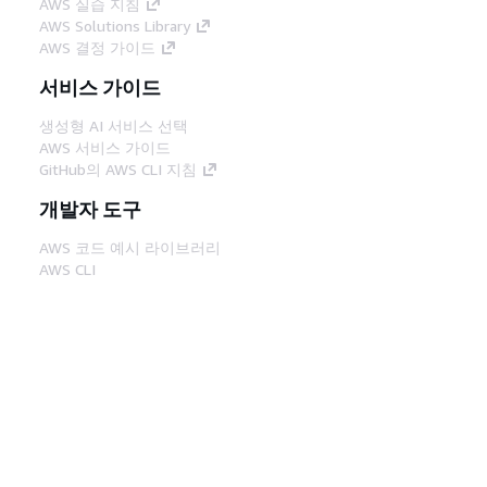
AWS 실습 지침
AWS Solutions Library
AWS 결정 가이드
서비스 가이드
생성형 AI 서비스 선택
AWS 서비스 가이드
GitHub의 AWS CLI 지침
개발자 도구
AWS 코드 예시 라이브러리
AWS CLI
AWS Builder 센터
AWS 개발자 도구 블로그
유용한 링크
AWS 문서 MCP 서버 다운로드
AWS Console에 로그인
AWS re:Post