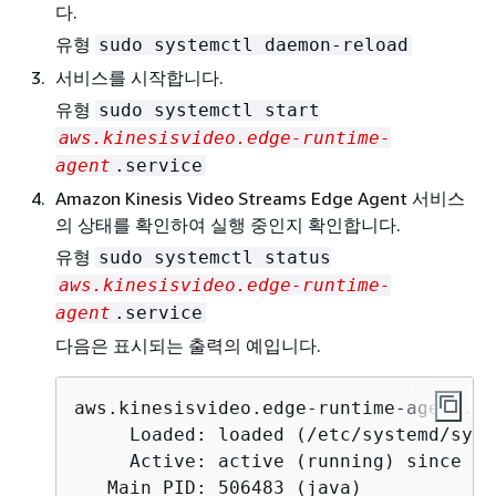
다.
유형
sudo systemctl daemon-reload
서비스를 시작합니다.
유형
sudo systemctl start
aws.kinesisvideo.edge-runtime-
agent
.service
Amazon Kinesis Video Streams Edge Agent 서비스
의 상태를 확인하여 실행 중인지 확인합니다.
유형
sudo systemctl status
aws.kinesisvideo.edge-runtime-
agent
.service
다음은 표시되는 출력의 예입니다.
aws.kinesisvideo.edge-runtime-agent.se
     Loaded: loaded (/etc/systemd/syst
     Active: active (running) since Th
   Main PID: 506483 (java)
