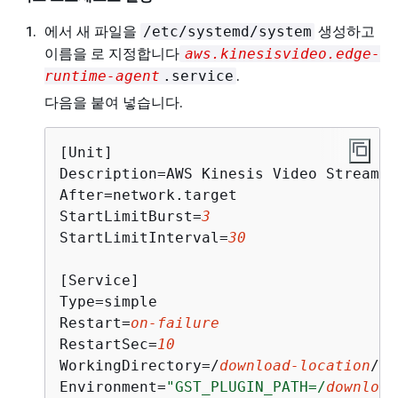
에서 새 파일을
생성하고
/etc/systemd/system
이름을 로 지정합니다
aws.kinesisvideo.edge-
.
runtime-agent
.service
다음을 붙여 넣습니다.
[Unit]

Description=AWS Kinesis Video Streams 
After=network.target

StartLimitBurst=
3
StartLimitInterval=
30
[Service]

Type=simple

Restart=
on-failure
RestartSec=
10
WorkingDirectory=/
download-location
/kv
Environment=
"GST_PLUGIN_PATH=/
download