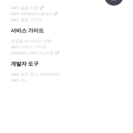
AWS 실습 지침
AWS Solutions Library
AWS 결정 가이드
서비스 가이드
생성형 AI 서비스 선택
AWS 서비스 가이드
GitHub의 AWS CLI 지침
개발자 도구
AWS 코드 예시 라이브러리
AWS CLI
AWS Builder 센터
AWS 개발자 도구 블로그
유용한 링크
AWS 문서 MCP 서버 다운로드
AWS Console에 로그인
AWS re:Post