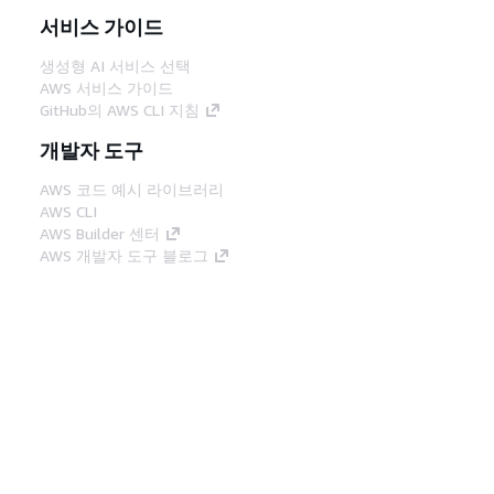
서비스 가이드
생성형 AI 서비스 선택
AWS 서비스 가이드
GitHub의 AWS CLI 지침
개발자 도구
AWS 코드 예시 라이브러리
AWS CLI
AWS Builder 센터
AWS 개발자 도구 블로그
유용한 링크
AWS 문서 MCP 서버 다운로드
AWS Console에 로그인
AWS re:Post
프라이버시
사이트 이용 약관
쿠키 기본 설
정
© 2026, Amazon Web Services, Inc. 또는 계열
사. All rights reserved.