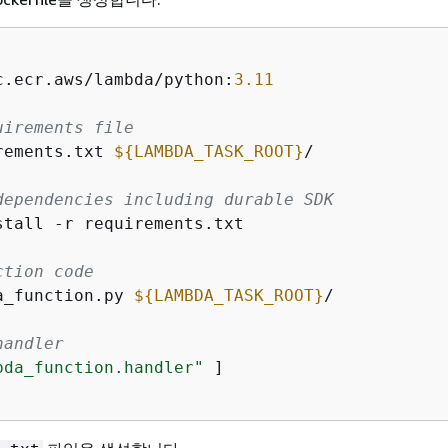
c.ecr.aws/lambda/python:
3.11
uirements file
rements.txt 
$
{
LAMBDA_TASK_ROOT}
/
dependencies including durable SDK
stall -r requirements.txt
ction code
a_function.py 
$
{
LAMBDA_TASK_ROOT}
/
handler
bda_function.handler"
 ]