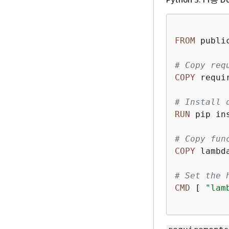
FROM
 publi
# Copy req
COPY
 requi
# Install 
RUN
 pip in
# Copy fun
COPY
 lambd
# Set the 
CMD
 [ 
"lam