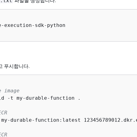
파일을 생성합니다.
.txt
e-execution-sdk-python

고 푸시합니다.
e image
ld -t my-durable-function .

ECR
 my-durable-function:latest 123456789012.dkr.
ECR