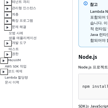
테넌트 격리
참고
관리형 인스턴스
Lambda
계층
포함되어 
확장 프로그램
습니다. 
문제 해결
적 런타임 
모범 사례
Java 런
샘플 애플리케이션
함되어야 
개발 도구
테스트
권한
Node.js
MicroVM
AWS SDK 작업
Node.js 프로젝
코드 예제
Lambda 할당량
문서 이력
npm instal
SDK는 JavaScr