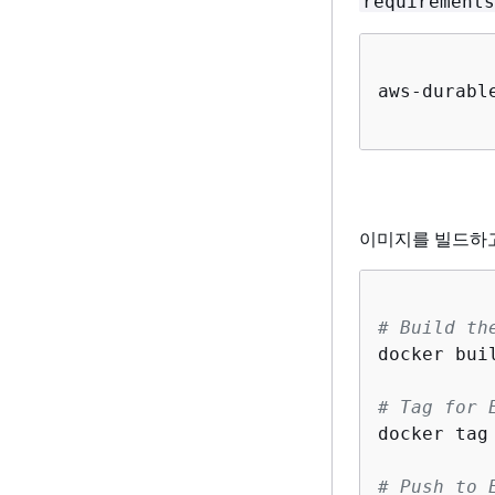
requirements
aws-durabl
이미지를 빌드하
# Build th
docker bui
# Tag for 
docker tag
# Push to 