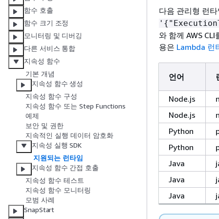
다음 관리형 런타
함수 호출
'
{
"Execution
함수 크기 조정
와 함께 AWS C
모니터링 및 디버깅
용은
Lambda 
다른 서비스 통합
지속성 함수
기본 개념
언어
지속성 함수 생성
지속성 함수 구성
Node.js
지속성 함수 또는 Step Functions
Node.js
예제
보안 및 권한
Python
지속적인 실행 데이터 암호화
지속성 실행 SDK
Python
지원되는 런타임
Java
지속성 함수 간접 호출
Java
지속성 함수 테스트
지속성 함수 모니터링
Java
모범 사례
SnapStart