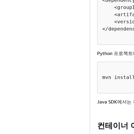
<dependency
    <group
    <artif
    <versi
</dependenc
Python 프로젝트
mvn install
Java SDK에서
컨테이너 