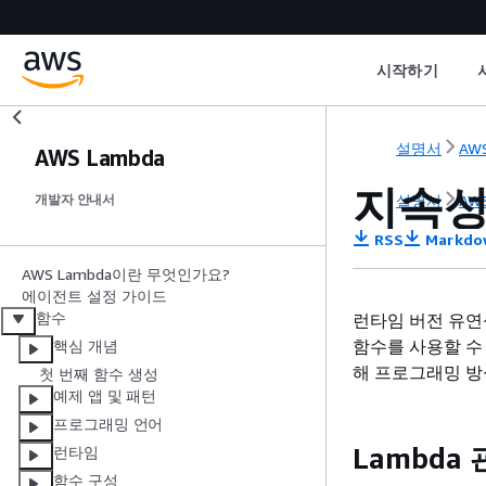
시작하기
설명서
AWS
AWS Lambda
지속성
설명서
AWS
개발자 안내서
RSS
Markdo
AWS Lambda이란 무엇인가요?
에이전트 설정 가이드
함수
런타임 버전 유연
함수를 사용할 수
핵심 개념
해 프로그래밍 방식으
첫 번째 함수 생성
예제 앱 및 패턴
프로그래밍 언어
Lambda
런타임
함수 구성