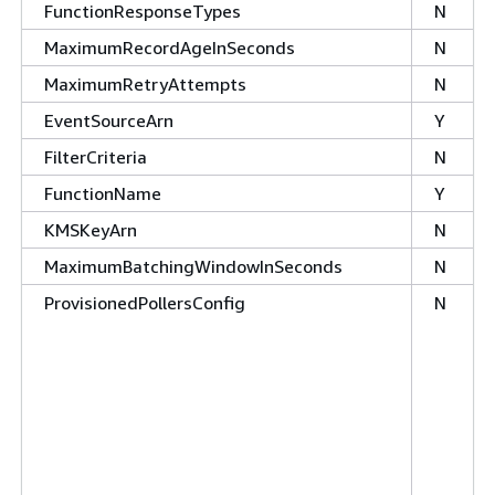
FunctionResponseTypes
N
MaximumRecordAgeInSeconds
N
MaximumRetryAttempts
N
EventSourceArn
Y
FilterCriteria
N
FunctionName
Y
KMSKeyArn
N
MaximumBatchingWindowInSeconds
N
ProvisionedPollersConfig
N