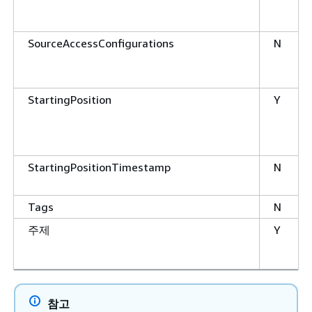
SourceAccessConfigurations
N
StartingPosition
Y
StartingPositionTimestamp
N
Tags
N
주제
Y
참고