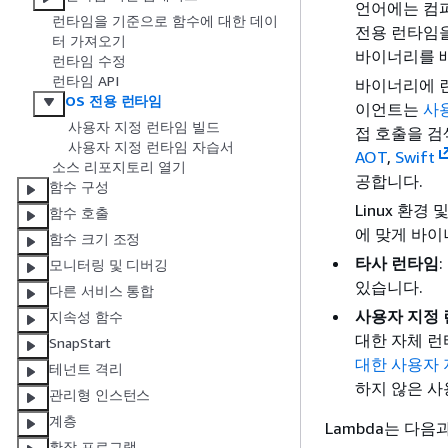
언어에는 컴파
런타임을 기준으로 함수에 대한 데이
전용 런타임을 사
터 가져오기
바이너리를 배
런타임 수정
런타임 API
바이너리에 
OS 전용 런타임
이언트는
사용
사용자 지정 런타임 빌드
접 호출을 검
사용자 지정 런타임 자습서
AOT
,
Swift
소스 리포지토리 열기
공합니다.
함수 구성
Linux 환경
함수 호출
에 맞게 바이
함수 크기 조정
타사 런타임
모니터링 및 디버깅
있습니다.
다른 서비스 통합
사용자 지정
지속성 함수
대한 자체 런타
SnapStart
대한 사용자 
테넌트 격리
하지 않은 사
관리형 인스턴스
계층
Lambda는 다음
확장 프로그램