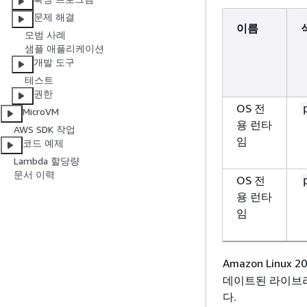
문제 해결
이름
모범 사례
샘플 애플리케이션
개발 도구
테스트
권한
OS 전
MicroVM
용 런타
AWS SDK 작업
임
코드 예제
Lambda 할당량
문서 이력
OS 전
용 런타
임
Amazon Linux 20
데이트된 라이브러리
다.