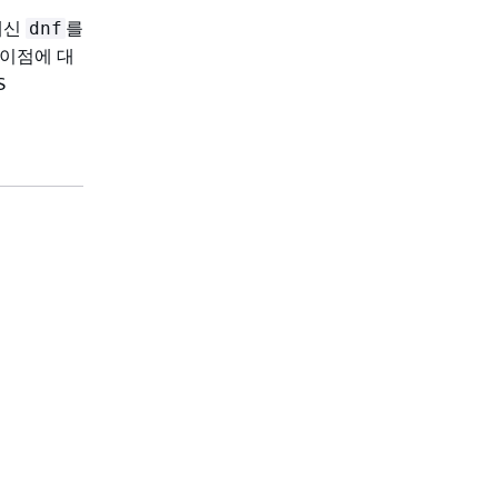
대신
를
dnf
이점에 대
S