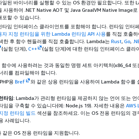
일된 바이너리를 실행할 수 있는 OS 환경만 필요합니다. 또한 La
용하여 .NET Native AOT 및 Java GraalVM Native Imag
포할 수 있습니다.
런타임 인터페이스 클라이언트를 포함해야 합니다. 런타임 인터
자 지정 런타임을 위한 Lambda 런타임 API 사용
를 직접 호출하
색한 후 함수 핸들러를 직접 호출합니다. Lambda는
Rust
,
Go
,
.N
(실험 단계),
C++
(실험 단계)에 대한 런타임 인터페이스 클라
 및 함수에 사용하려는 것과 동일한 명령 세트 아키텍처(x86_64 또는 
너리를 컴파일해야 합니다.
: PHP용
Bref
와 같은 상용 런타임을 사용하여 Lambda 함수를
 런타임
: Lambda가 관리형 런타임을 제공하지 않는 언어 또는 
임을 구축할 수 있습니다(예: Node.js 19). 자세한 내용은
AWS 
지정 런타임 빌드
섹션을 참조하세요. 이는 OS 전용 런타임의 경
용 사례입니다.
과 같은 OS 전용 런타임을 지원합니다.