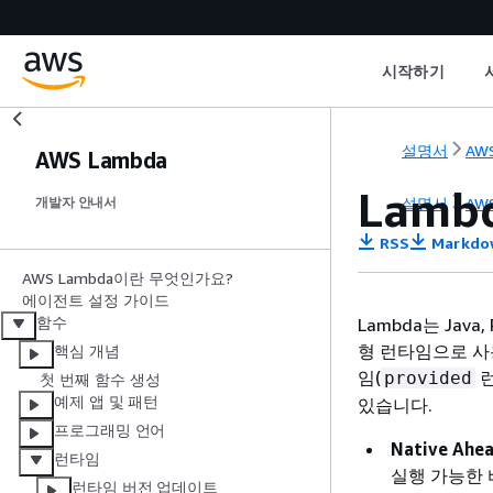
시작하기
설명서
AWS
AWS Lambda
Lam
설명서
AWS
개발자 안내서
RSS
Markdo
AWS Lambda이란 무엇인가요?
에이전트 설정 가이드
함수
Lambda는 Java, 
형 런타임으로 사
핵심 개념
임(
런
provided
첫 번째 함수 생성
예제 앱 및 패턴
있습니다.
프로그래밍 언어
Native Ah
런타임
실행 가능한
런타임 버전 업데이트