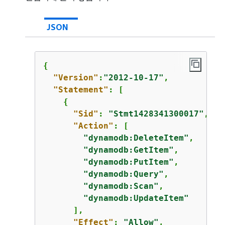
JSON
{
"Version"
:
"2012-10-17"
,

"Statement"
: [

{
"Sid"
: 
"Stmt1428341300017"
,

"Action"
: [

"dynamodb:DeleteItem"
,

"dynamodb:GetItem"
,

"dynamodb:PutItem"
,

"dynamodb:Query"
,

"dynamodb:Scan"
,

"dynamodb:UpdateItem"
      ],

"Effect"
: 
"Allow"
,
