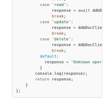
case
'read'
:

               response = 
await
 ddbDoc
break
;

case
'update'
:

               response = ddbDocClient
break
;

case
'delete'
:

               response = ddbDocClient
break
;

default
:

            response = 
'Unknown operat
          }

        console.log(response);

return
 response;

    }

};