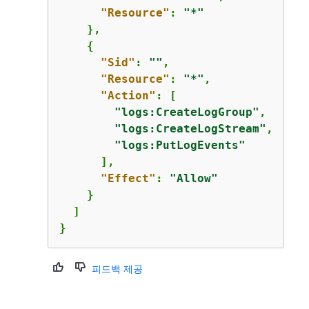
"Resource"
: 
"*"
    },

{
"Sid"
: 
""
,

"Resource"
: 
"*"
,

"Action"
: [

"logs:CreateLogGroup"
,

"logs:CreateLogStream"
,

"logs:PutLogEvents"
      ],

"Effect"
: 
"Allow"
    }

  ]

}
피드백 제공