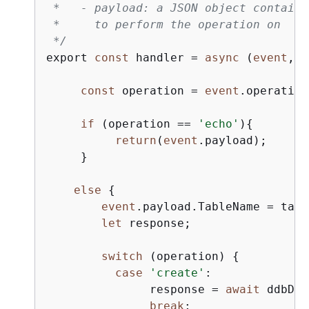
 *   - payload: a JSON object containi
 *     to perform the operation on

 */
export 
const
 handler = 
async
 (
event
, c
const
 operation = 
event
.operation;
if
 (operation == 
'echo'
)
{
return
(
event
.payload);

     }

else
{
event
.payload.TableName = tabl
let
 response;

switch
 (operation) 
{
case
'create'
:

               response = 
await
 ddbDoc
break
;
