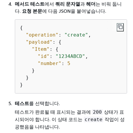
메서드 테스트
에서
쿼리 문자열
과
헤더
는 비워 둡니
다.
요청 본문
에 다음 JSON을 붙여넣습니다.
{
"operation"
: 
"create"
,

"payload"
: 
{
"Item"
: 
{
"id"
: 
"1234ABCD"
,

"number"
: 
5
    }

  }

}
테스트
를 선택합니다.
테스트가 완료될 때 표시되는 결과에
상태가 표
200
시되어야 합니다. 이 상태 코드는
작업이 성
create
공했음을 나타냅니다.