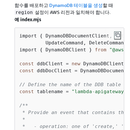
함수를 배포하고
DynamoDB 테이블을 생성
할 때
설정이 AWS 리전과 일치해야 합니다.
region
예 index.mjs
import 
{
 DynamoDBDocumentClient, PutCo
         UpdateCommand, DeleteCommand}
import 
{
 DynamoDBClient } 
from
"@aws-s
const
 ddbClient = 
new
 DynamoDBClient(
{
const
 ddbDocClient = DynamoDBDocumentC
// Define the name of the DDB table to
const
 tablename = 
"lambda-apigateway"
;

/**

 * Provide an event that contains the 
 *

 *   - operation: one of 'create,' 're