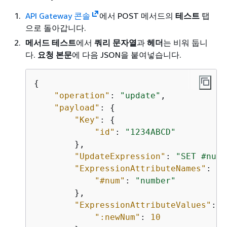
API Gateway 콘솔
에서 POST 메서드의
테스트
탭
으로 돌아갑니다.
메서드 테스트
에서
쿼리 문자열
과
헤더
는 비워 둡니
다.
요청 본문
에 다음 JSON을 붙여넣습니다.
{
"operation"
: 
"update"
,

"payload"
: 
{
"Key"
: 
{
"id"
: 
"1234ABCD"
        },

"UpdateExpression"
: 
"SET #num 
"ExpressionAttributeNames"
: 
{
"#num"
: 
"number"
        },

"ExpressionAttributeValues"
: 
{
":newNum"
: 
10