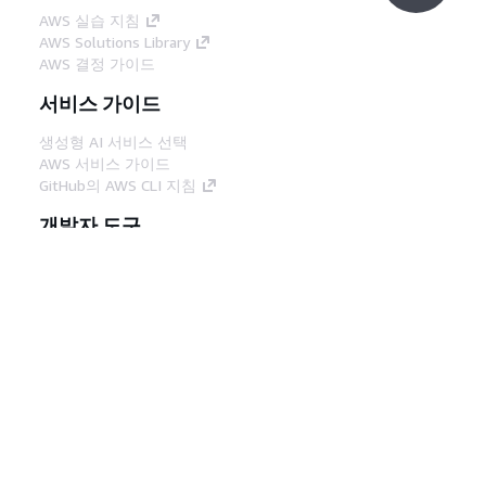
AWS 실습 지침
AWS Solutions Library
AWS 결정 가이드
서비스 가이드
생성형 AI 서비스 선택
AWS 서비스 가이드
GitHub의 AWS CLI 지침
개발자 도구
AWS 코드 예시 라이브러리
AWS CLI
AWS Builder 센터
AWS 개발자 도구 블로그
유용한 링크
AWS 문서 MCP 서버 다운로드
AWS Console에 로그인
AWS re:Post