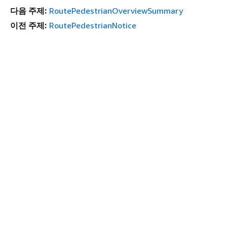
다음 주제:
RoutePedestrianOverviewSummary
이전 주제:
RoutePedestrianNotice