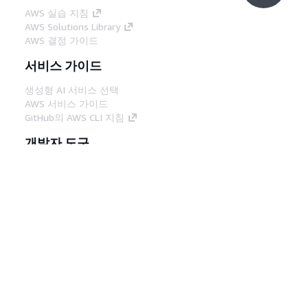
AWS 실습 지침
AWS Solutions Library
AWS 결정 가이드
서비스 가이드
생성형 AI 서비스 선택
AWS 서비스 가이드
GitHub의 AWS CLI 지침
개발자 도구
AWS 코드 예시 라이브러리
AWS CLI
AWS Builder 센터
AWS 개발자 도구 블로그
유용한 링크
AWS 문서 MCP 서버 다운로드
AWS Console에 로그인
AWS re:Post