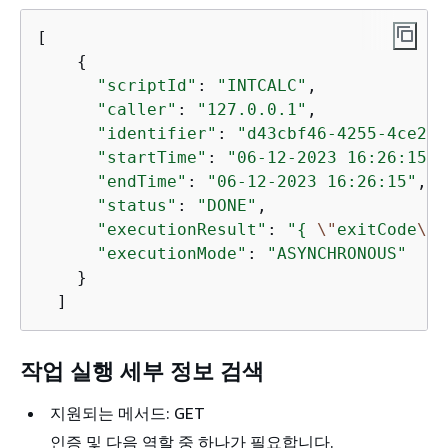
[

{
"scriptId"
: 
"INTCALC"
,

"caller"
: 
"127.0.0.1"
,

"identifier"
: 
"d43cbf46-4255-4ce2-a
"startTime"
: 
"06-12-2023 16:26:15"
,

"endTime"
: 
"06-12-2023 16:26:15"
,

"status"
: 
"DONE"
,

"executionResult"
: 
"
{
\"
exitCode
\"
:
"executionMode"
: 
"ASYNCHRONOUS"
    }

  ]
작업 실행 세부 정보 검색
지원되는 메서드: GET
인증 및 다음 역할 중 하나가 필요합니다.