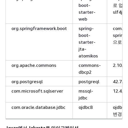
boot-
로 업그레
starter-
slf4j
web
org.springframework.boot
spring-
com.at
boot-
spring-
starter-
으로 
jta-
atomikos
org.apache.commons
commons-
2.10
dbcp2
org.postgresql
postgreql
42.7
com.microsoft.sqlserver
mssql-
12.4.
jdbc
com.oracle.database.jdbc
ojdbc8
ojdbc1
변경