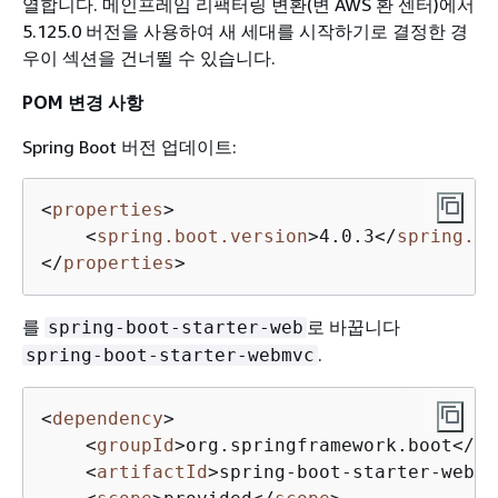
열합니다. 메인프레임 리팩터링 변환(변 AWS 환 센터)에서
5.125.0 버전을 사용하여 새 세대를 시작하기로 결정한 경
우이 섹션을 건너뛸 수 있습니다.
POM 변경 사항
Spring Boot 버전 업데이트:
<
properties
>
<
spring.boot.version
>
4.0.3
</
spring.bo
</
properties
>
를
로 바꿉니다
spring-boot-starter-web
.
spring-boot-starter-webmvc
<
dependency
>
<
groupId
>
org.springframework.boot
</
gr
<
artifactId
>
spring-boot-starter-webmv