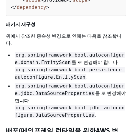
<
scope
>
provided
</
scope
>
</
dependency
>
패키지 재구성
위에서 참조한 종속성 변경으로 인해는 다음을 참조합니
다.
org.springframework.boot.autoconfigur
를 로 변경해야 합니다
e.domain.EntityScan
org.springframework.boot.persistence.
.
autoconfigure.EntityScan
org.springframework.boot.autoconfigur
를 로 변경해야
e.jdbc.DataSourceProperties
합니다
org.springframework.boot.jdbc.autocon
.
figure.DataSourceProperties
배포(메인프레임 런타임을 위한AWS 변