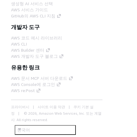
생성형 AI 서비스 선택
AWS 서비스 가이드
GitHub의 AWS CLI 지침
개발자 도구
AWS 코드 예시 라이브러리
AWS CLI
AWS Builder 센터
AWS 개발자 도구 블로그
유용한 링크
AWS 문서 MCP 서버 다운로드
AWS Console에 로그인
AWS re:Post
프라이버시
사이트 이용 약관
쿠키 기본 설
정
© 2026, Amazon Web Services, Inc. 또는 계열
사. All rights reserved.
한국어