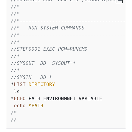
//*
//*
//*--------------------------------------
//*   RUN SYSTEM COMMANDS                
//*--------------------------------------
//*
//STEP0001 EXEC PGM=RUNCMD
//*
//SYSOUT  DD  SYSOUT=*
//* 
//SYSIN   DD *
*
LIST
DIRECTORY
 ls

*
ECHO
 PATH ENVIRONMNET VARIABLE

echo
$PATH
/*

//