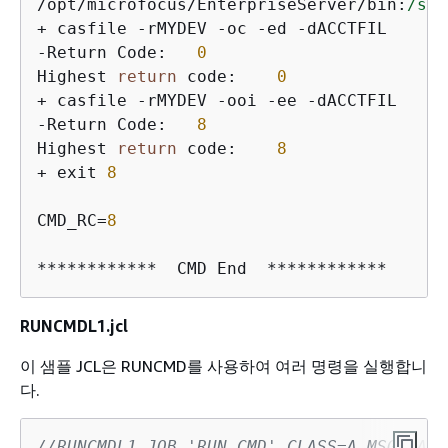
/opt/microfocus/EnterpriseServer/bin:
/sbi
+ casfile -rMYDEV -oc -ed -dACCTFIL      
-Return Code:   
0
Highest 
return
 code:    
0
+ casfile -rMYDEV -ooi -ee -dACCTFIL     
-Return Code:   
8
Highest 
return
 code:    
8
+ exit 
8
CMD_RC=
8
************  CMD End  ************
RUNCMDL1.jcl
이 샘플 JCL은 RUNCMD를 사용하여 여러 명령을 실행합니
다.
//RUNCMDL1 JOB 'RUN CMD',CLASS=A,MSGCLASS