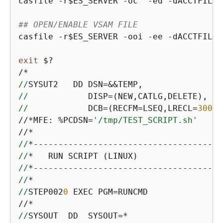
casfile -r$ES_SERVER -oc  -ed -dACCTFIL

## OPEN/ENABLE VSAM FILE
casfile -r$ES_SERVER -ooi -ee -dACCTFIL

exit
 $?

//
//
//
            DCB=(RECFM=LSEQ,LRECL=
300
,D
//*MFE: %PCDSN=
'/tmp/TEST_SCRIPT.sh'
//
//
//
//
//
STEP002
0
 EXEC PGM=RUNCMD

//