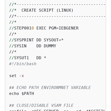
//
//
*  CREATE SCRIPT (LINUX)               
//
//
STEP001
0
 EXEC PGM=IEBGENER

//
//
SYSIN    DD DUMMY

//
#!/bin/bash
set -
x
## ECHO PATH ENVIRONMNET VARIABLE
echo $PATH

## CLOSE/DISABLE VSAM FILE