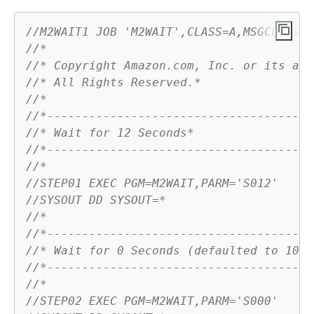
//M2WAIT1 JOB 'M2WAIT',CLASS=A,MSGCLASS=X
//*
//* Copyright Amazon.com, Inc. or its aff
//* All Rights Reserved.* 
//*
//*--------------------------------------
//* Wait for 12 Seconds*
//*--------------------------------------
//*
//STEP01 EXEC PGM=M2WAIT,PARM='S012'
//SYSOUT DD SYSOUT=*
//*
//*--------------------------------------
//* Wait for 0 Seconds (defaulted to 10 S
//*--------------------------------------
//*
//STEP02 EXEC PGM=M2WAIT,PARM='S000'