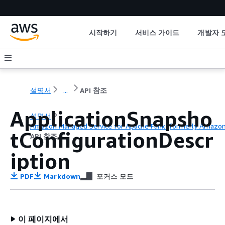
시작하기
서비스 가이드
개발자 
설명서
...
API 참조
ApplicationSnapsho
설명서
Amazon Managed Service for Apache Flink (formerly Amazon K
tConfigurationDescr
API 참조
iption
PDF
Markdown
포커스 모드
이 페이지에서