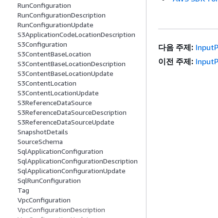
RunConfiguration
RunConfigurationDescription
RunConfigurationUpdate
S3ApplicationCodeLocationDescription
S3Configuration
다음 주제:
Input
S3ContentBaseLocation
이전 주제:
Input
S3ContentBaseLocationDescription
S3ContentBaseLocationUpdate
S3ContentLocation
S3ContentLocationUpdate
S3ReferenceDataSource
S3ReferenceDataSourceDescription
S3ReferenceDataSourceUpdate
SnapshotDetails
SourceSchema
SqlApplicationConfiguration
SqlApplicationConfigurationDescription
SqlApplicationConfigurationUpdate
SqlRunConfiguration
Tag
VpcConfiguration
VpcConfigurationDescription