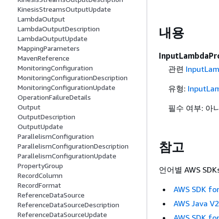
KinesisStreamsOutputUpdate
LambdaOutput
LambdaOutputDescription
내용
LambdaOutputUpdate
MappingParameters
InputLambdaPro
MavenReference
MonitoringConfiguration
관련
InputLam
MonitoringConfigurationDescription
MonitoringConfigurationUpdate
유형:
InputLa
OperationFailureDetails
Output
필수 여부: 아
OutputDescription
OutputUpdate
ParallelismConfiguration
참고
ParallelismConfigurationDescription
ParallelismConfigurationUpdate
PropertyGroup
언어별 AWS SDK
RecordColumn
RecordFormat
AWS SDK for
ReferenceDataSource
AWS Java V
ReferenceDataSourceDescription
ReferenceDataSourceUpdate
AWS SDK for