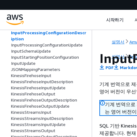
InputLambdaProcessorDescription
InputLambdaProcessorUpdate
InputParallelism
시작하기
InputParallelismUpdate
InputProcessingConfiguration
InputProcessingConfigurationDescr
iption
설명서
Ama
InputProcessingConfigurationUpdate
InputSchemaUpdate
Input
설명서
Ama
InputStartingPositionConfiguration
InputUpdate
PDF
Markdo
JSONMappingParameters
KinesisFirehoseInput
KinesisFirehoseInputDescription
기계 번역으로 제
KinesisFirehoseInputUpdate
영어 버전이 우선
KinesisFirehoseOutput
KinesisFirehoseOutputDescription
기계 번역으로
KinesisFirehoseOutputUpdate
는 영어 버전이
KinesisStreamsInput
KinesisStreamsInputDescription
KinesisStreamsInputUpdate
SQL 기반 Kine
KinesisStreamsOutput
제공합니다. 현재
KinesisStreamsOutputDescription