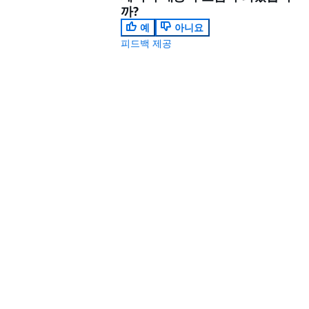
까?
예
아니요
피드백 제공