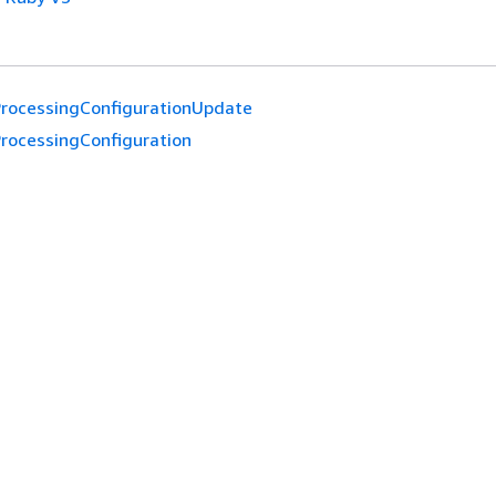
ProcessingConfigurationUpdate
ProcessingConfiguration