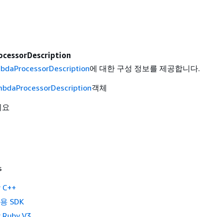
cessorDescription
bdaProcessorDescription
에 대한 구성 정보를 제공합니다.
mbdaProcessorDescription
객체
니요
s
 C++
2용 SDK
 Ruby V3