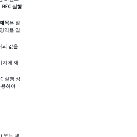
여
RFC 실행
제목
은 필
영역을 열
터의 값을
이지에 제
C 실행 상
사용하여
) 또는 템