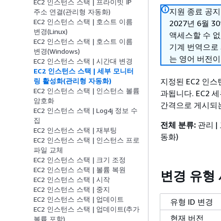
EC2 인스턴스 스택 | 프라이빗 IP
지원 종료 공지:
주소 연결(관리형 자동화)
EC2 인스턴스 스택 | 호스트 이름
2027년 6월 3
변경(Linux)
액세스할 수 
EC2 인스턴스 스택 | 호스트 이름
기계 번역으로
변경(Windows)
는 영어 버전이
EC2 인스턴스 스택 | 시간대 변경
EC2 인스턴스 스택 | 세부 모니터
지정된 EC2 인
링 활성화(관리형 자동화)
EC2 인스턴스 스택 | 인스턴스 볼륨
과됩니다. EC2 
암호화
간격으로 게시되는
EC2 인스턴스 스택 | Log4j 정보 수
집
전체 분류:
관리 |
EC2 인스턴스 스택 | 재부팅
동화)
EC2 인스턴스 스택 | 인스턴스 프로
파일 교체
EC2 인스턴스 스택 | 크기 조정
EC2 인스턴스 스택 | 볼륨 복원
변경 유형
EC2 인스턴스 스택 | 시작
EC2 인스턴스 스택 | 중지
EC2 인스턴스 스택 | 업데이트
유형 ID 변경
EC2 인스턴스 스택 | 업데이트(추가
현재 버전
볼륨 포함)