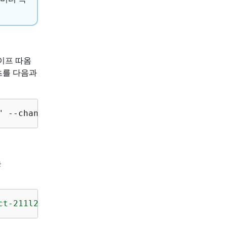
이프 따옴
텐츠를 다음과
" --change-type-version "1.0" --title "Enable
는
ct-211l2gxvsrrhy"
 --query 
"ChangeTypeVersion.