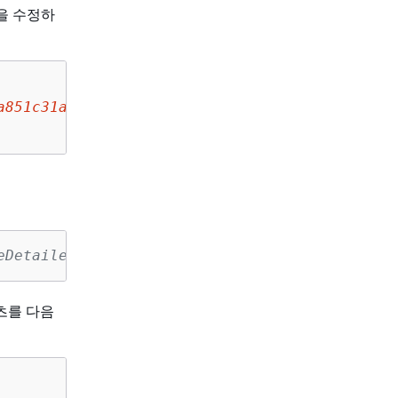
일을 수정하
a851c31a22
"]

eDetailedMonitoringRfc.json
텐츠를 다음