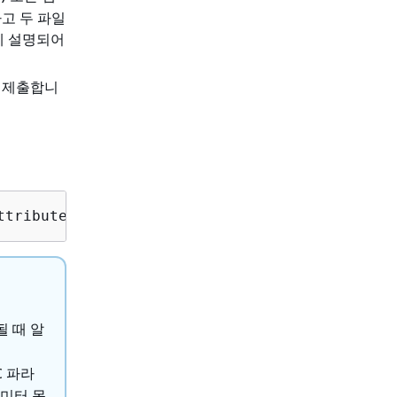
하고 두 파일
에 설명되어
 제출합니
ttribute=ChangeTypeId,Value=
CT_ID
될 때 알
C 파라
라미터 목