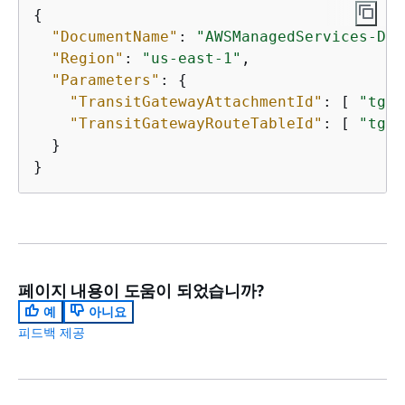
{
"DocumentName"
: 
"AWSManagedServices-Dis
"Region"
: 
"us-east-1"
,

"Parameters"
: 
{
"TransitGatewayAttachmentId"
: [ 
"tgw-
"TransitGatewayRouteTableId"
: [ 
"tgw-
  }

}
페이지 내용이 도움이 되었습니까?
예
아니요
피드백 제공