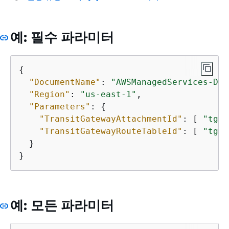
예: 필수 파라미터
{
"DocumentName"
: 
"AWSManagedServices-Dis
"Region"
: 
"us-east-1"
,

"Parameters"
: 
{
"TransitGatewayAttachmentId"
: [ 
"tgw-
"TransitGatewayRouteTableId"
: [ 
"tgw-
  }

}
예: 모든 파라미터