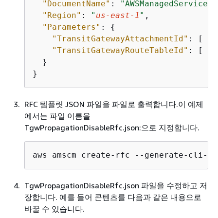
"DocumentName"
: 
"AWSManagedServices-
"Region"
: 
"
us-east-1
"
,

"Parameters"
: 
{
"TransitGatewayAttachmentId"
: [ 
"
t
"TransitGatewayRouteTableId"
: [ 
"
t
  }

}
RFC 템플릿 JSON 파일을 파일로 출력합니다.이 예제
에서는 파일 이름을
TgwPropagationDisableRfc.json:으로 지정합니다.
aws amscm create-rfc --generate-cli-sk
TgwPropagationDisableRfc.json 파일을 수정하고 저
장합니다. 예를 들어 콘텐츠를 다음과 같은 내용으로
바꿀 수 있습니다.