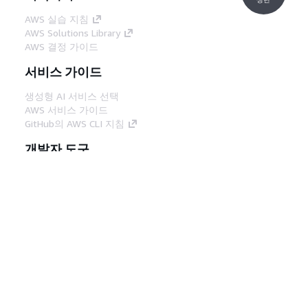
AWS 실습 지침
AWS Solutions Library
AWS 결정 가이드
서비스 가이드
생성형 AI 서비스 선택
AWS 서비스 가이드
GitHub의 AWS CLI 지침
개발자 도구
AWS 코드 예시 라이브러리
AWS CLI
AWS Builder 센터
AWS 개발자 도구 블로그
유용한 링크
AWS 문서 MCP 서버 다운로드
AWS Console에 로그인
AWS re:Post