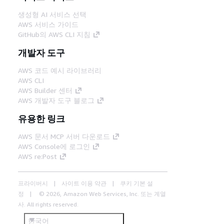
생성형 AI 서비스 선택
AWS 서비스 가이드
GitHub의 AWS CLI 지침
개발자 도구
AWS 코드 예시 라이브러리
AWS CLI
AWS Builder 센터
AWS 개발자 도구 블로그
유용한 링크
AWS 문서 MCP 서버 다운로드
AWS Console에 로그인
AWS re:Post
프라이버시
사이트 이용 약관
쿠키 기본 설
정
© 2026, Amazon Web Services, Inc. 또는 계열
사. All rights reserved.
한국어