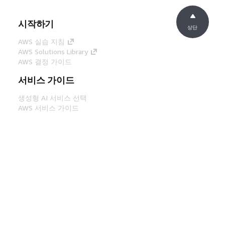
시작하기
상단
AWS 실습 지침
AWS Solutions Library
AWS 결정 가이드
서비스 가이드
생성형 AI 서비스 선택
AWS 서비스 가이드
GitHub의 AWS CLI 지침
개발자 도구
AWS 코드 예시 라이브러리
AWS CLI
AWS Builder 센터
AWS 개발자 도구 블로그
유용한 링크
AWS 문서 MCP 서버 다운로드