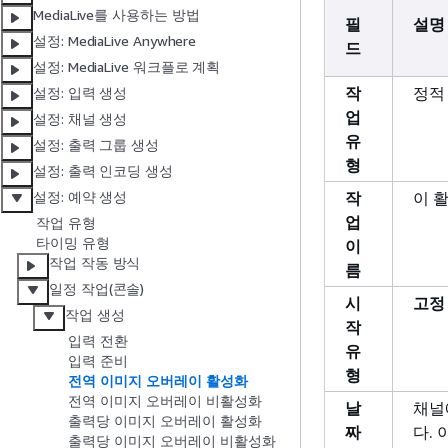
MediaLive를 사용하는 방법
필
설명
설정: MediaLive Anywhere
드
설정: MediaLive 워크플로 계획
작
정적
설정: 입력 생성
업
설정: 채널 생성
유
설정: 출력 그룹 생성
형
설정: 출력 인코딩 생성
작
이 
설정: 예약 생성
업
작업 유형
타이밍 유형
이
작업 작동 방식
름
일정 작업(콘솔)
시
고정
작업 생성
작
입력 전환
유
입력 준비
형
전역 이미지 오버레이 활성화
전역 이미지 오버레이 비활성화
날
채널
출력당 이미지 오버레이 활성화
짜
다.
출력당 이미지 오버레이 비활성화