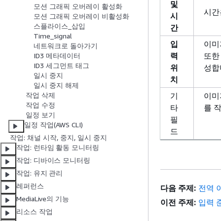
및
모션 그래픽 오버레이 활성화
시간
시
모션 그래픽 오버레이 비활성화
스플라이스_삽입
간
Time_signal
입
이미
네트워크로 돌아가기
력
또한
ID3 메타데이터
ID3 세그먼트 태그
위
성합
일시 중지
치
일시 중지 해제
기
이미
작업 삭제
작업 수정
타
를 
일정 보기
필
일정 작업(AWS CLI)
드
작업: 채널 시작, 중지, 일시 중지
작업: 런타임 활동 모니터링
작업: 디바이스 모니터링
작업: 유지 관리
레퍼런스
다음 주제:
전역 
MediaLive의 기능
이전 주제:
입력 
리소스 작업