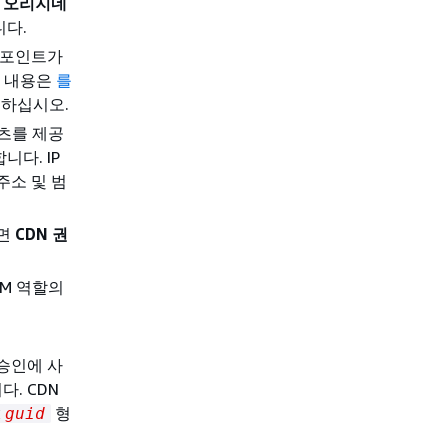
면
오리지네
니다.
드포인트가
한 내용은
를
하십시오.
텐츠를 제공
다. IP
주소 및 범
려면
CDN 권
AM 역할의
승인에 사
다. CDN
형
t
guid