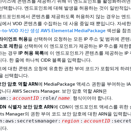
바이스에 콘텐츠를 제공하기 위해 이 엔드포인트를 활성화하려
 선택합니다. 엔드포인트에 대해 발생을 허용하는 것이 일반적입
엔드포인트에서 콘텐츠를 제공하도록 허용하지 않는 경우는 엔
에서 VOD 콘텐츠를 수집하는 데 사용 중일 때 뿐입니다. 자세
to-VOD 자산 생성 AWS Elemental MediaPackage
섹션을 참조
클라이언트 허용
을 선택하여 요청하는 모든 IP 주소 및 범위에 콘
주소로 제한
을 선택하여 이 엔드포인트가 제공하는 IP 주소를 제한합니
하는 경우
IP 허용 목록
에 이 엔드포인트가 콘텐츠를 제공하는 IP 
다. 한 줄에 하나씩 CIDR 블록을 입력합니다.
에 대한 콘텐츠 요청에 유효한 권한 부여 코드가 포함되게 하
을 선택합니다.
보안 암호 역할 ARN
에 MediaPackage 액세스 권한을 부여하는 I
다 AWS Secrets Manager. 보안 암호 역할 ARN은
형식이어야 합니다.
am::
accountID
:role/
name
CDN 식별자 보안 암호 ARN
에 CDN이 엔드포인트 액세스를 위한 
ets Manager의 권한 부여 코드 보안 암호에 대한 ARN을 입력합니
n:aws:secretsmanager:
region
:
accountID
:secre
니다.