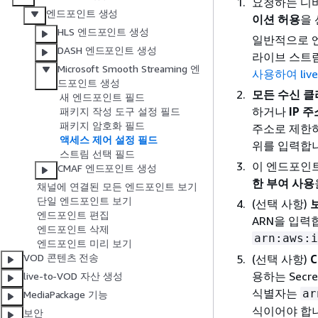
요청하는 디
엔드포인트 생성
이션 허용
을
HLS 엔드포인트 생성
일반적으로 
DASH 엔드포인트 생성
라이브 스트림
Microsoft Smooth Streaming 엔
사용하여 live-
드포인트 생성
모든 수신 
새 엔드포인트 필드
하거나
IP 
패키지 작성 도구 설정 필드
패키지 암호화 필드
주소로 제한
액세스 제어 설정 필드
위를 입력합니
스트림 선택 필드
이 엔드포인트
CMAF 엔드포인트 생성
한 부여 사용
채널에 연결된 모든 엔드포인트 보기
단일 엔드포인트 보기
(선택 사항)
엔드포인트 편집
ARN을 입력합니
엔드포인트 삭제
arn:aws:i
엔드포인트 미리 보기
VOD 콘텐츠 전송
(선택 사항)
용하는 Secr
live-to-VOD 자산 생성
식별자는
ar
MediaPackage 기능
식이어야 합
보안