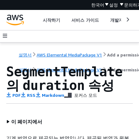
한국어
설정
문의하
시작하기
서비스 가이드
개발자 도구
설명서
AWS Elemental MediaPackage V1
SegmentTemplate
설명서
AWS Elemental MediaPackage V1
Add a permiss
의
속성
duration
PDF
RSS
Markdown
포커스 모드
이 페이지에서
기계 번역으로 제공되는 번역입니다. 제공된 번역과 원본