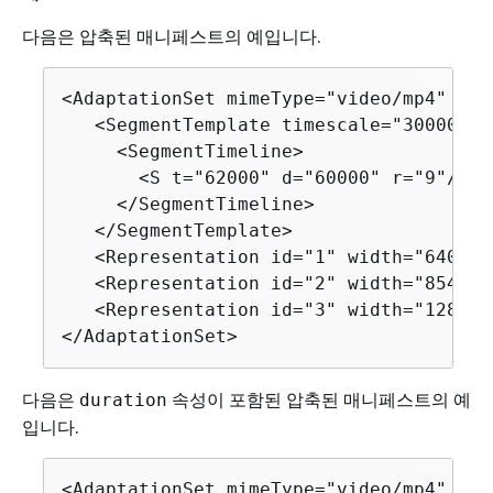
다음은 압축된 매니페스트의 예입니다.
<AdaptationSet mimeType="video/mp4" seg
   <SegmentTemplate timescale="30000" m
     <SegmentTimeline>

       <S t="62000" d="60000" r="9"/>

     </SegmentTimeline>

   </SegmentTemplate>

   <Representation id="1" width="640" h
   <Representation id="2" width="854" h
   <Representation id="3" width="1280" 
</AdaptationSet>
다음은
속성이 포함된 압축된 매니페스트의 예
duration
입니다.
<AdaptationSet mimeType="video/mp4" seg