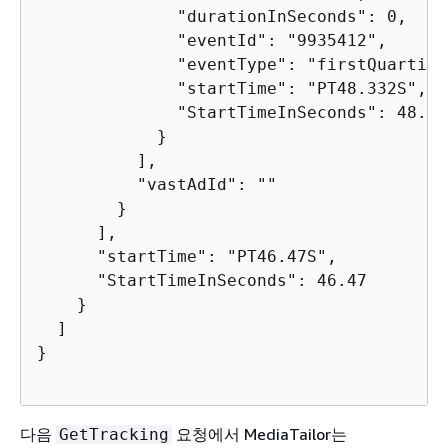
              "durationInSeconds": 0,

              "eventId": "9935412",

              "eventType": "firstQuartile"
              "startTime": "PT48.332S",

              "StartTimeInSeconds": 48.332
            }

          ],

          "vastAdId": ""

        }

      ],

      "startTime": "PT46.47S",

      "StartTimeInSeconds": 46.47

    }

  ]

}      

다음
요청에서 MediaTailor는
GetTracking