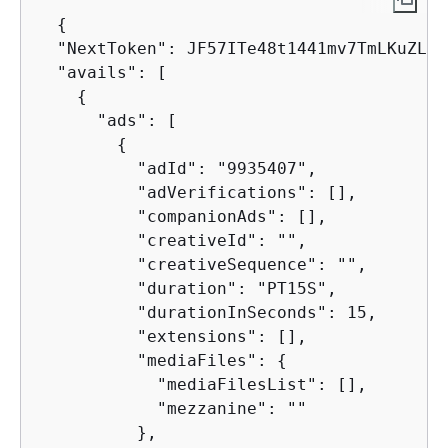
{
  "NextToken": JF57ITe48t1441mv7TmLKuZLro
  "avails": [

{
      "ads": [

{
          "adId": "9935407",

          "adVerifications": [],

          "companionAds": [],

          "creativeId": "",

          "creativeSequence": "",

          "duration": "PT15S",

          "durationInSeconds": 15,

          "extensions": [],

          "mediaFiles": 
{
            "mediaFilesList": [],

            "mezzanine": ""

          },
