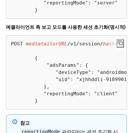
           "reportingMode": "server"

        }
예클라이언트 측 보고 모드를 사용한 세션 초기화(명시적)
POST 
mediatailorURL
/v1/session/
hashed-acc
{
            "adsParams": 
{
               "deviceType": "androidmobil
               "uid": "xjhhddli-9189901-ui
           },

           "reportingMode": "client"

        }
참고
파라미터는 세션 초기화 시
reportingMode