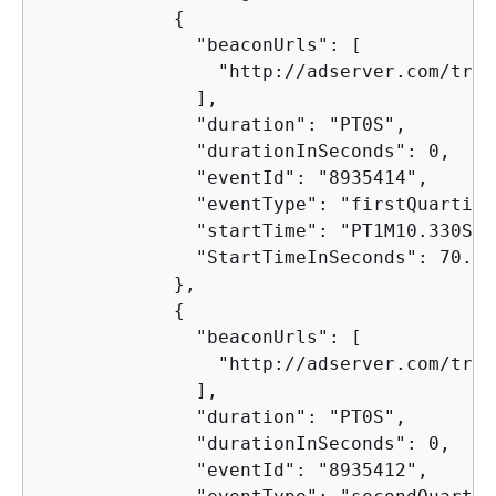
{
              "beaconUrls": [

                "http://adserver.com/trac
              ],

              "duration": "PT0S",

              "durationInSeconds": 0,

              "eventId": "8935414",

              "eventType": "firstQuartile"
              "startTime": "PT1M10.330S",

              "StartTimeInSeconds": 70.339
            },

{
              "beaconUrls": [

                "http://adserver.com/trac
              ],

              "duration": "PT0S",

              "durationInSeconds": 0,

              "eventId": "8935412",
