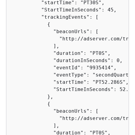
          "startTime": "PT30S",

          "StartTimeInSeconds": 45,

          "trackingEvents": [

{
              "beaconUrls": [

                "http://adserver.com/trac
              ],

              "duration": "PT0S",

              "durationInSeconds": 0,

              "eventId": "9935414",

              "eventType": "secondQuartile
              "startTime": "PT52.286S",

              "StartTimeInSeconds": 52.286
            },

{
              "beaconUrls": [

                "http://adserver.com/trac
              ],

              "duration": "PT0S",
