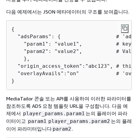
다음 예제에서는 JSON 메타데이터의 구조를 보여줍니다.
{
  "adsParams": 
{
                  # 'adsP
    "param1": "value1",           # key i
    "param2": "value2",           # Value
    },

  "origin_access_token":"abc123", # this 
  "overlayAvails":"on"            # 'over
}
MediaTailor 콘솔 또는 API를 사용하여 이러한 파라미터를
참조하도록 ADS 요청 템플릿 URL을 구성합니다. 다음 예
제에서
는의 플레이어 파라
player_params.param1
미터이고
는의 플레
param1
player_params.param2
이어 파라미터입니다
.
param2