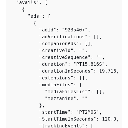
  "avails": [

{
      "ads": [

{
          "adId": "9235407",

          "adVerifications": [],

          "companionAds": [],

          "creativeId": "",

          "creativeSequence": "",

          "duration": "PT15.816S",

          "durationInSeconds": 19.716,

          "extensions": [],

          "mediaFiles": 
{
            "mediaFilesList": [],

            "mezzanine": ""

          },

          "startTime": "PT2M0S",

          "StartTimeInSeconds": 120.0,

          "trackingEvents": [
