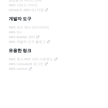
생성형 AI 서비스 선택
AWS 서비스 가이드
GitHub의 AWS CLI 지침
개발자 도구
AWS 코드 예시 라이브러리
AWS CLI
AWS Builder 센터
AWS 개발자 도구 블로그
유용한 링크
AWS 문서 MCP 서버 다운로드
AWS Console에 로그인
AWS re:Post
프라이버시
사이트 이용 약관
쿠키 기본 설
정
© 2026, Amazon Web Services, Inc. 또는 계열
사. All rights reserved.
한국어