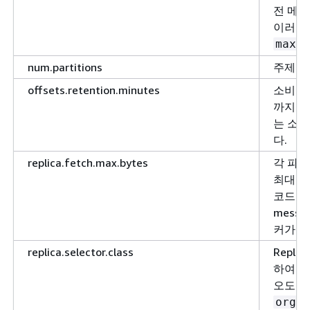
전 메
이러한 
max.m
num.partitions
주제별 
offsets.retention.minutes
소비자 
까지 이
는 소비
다.
replica.fetch.max.bytes
각 파티
최대값이
코드 배
messa
커가 허
replica.selector.class
Repl
하여 선
오도록
org.a