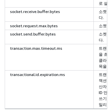
로 설정
socket.receive.buffer.bytes
소켓 서
다.
socket.request.max.bytes
소켓 요
socket.send.buffer.bytes
소켓 서
다.
transaction.max.timeout.ms
트랜잭션
을 초과
클라이언
목을 읽
transactional.id.expiration.ms
트랜잭션
잭션 상
산자 I
ID 만
쓰기가 
밀리초