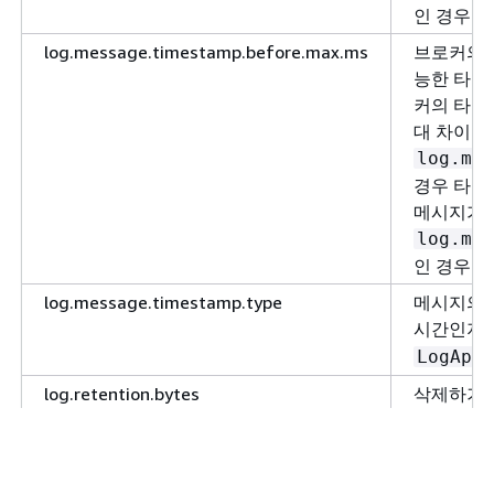
인 경우 
log.message.timestamp.before.max.ms
브로커의 
능한 타임
커의 타임
대 차이는
log.mes
경우 타임
메시지가 
log.mes
인 경우 
log.message.timestamp.type
메시지의 
시간인지 
LogAppe
log.retention.bytes
삭제하기 
log.retention.ms
로그 파일
max.connection.creation.rate
언제든지 