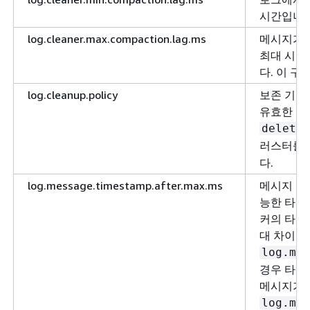
시간입니다
log.cleaner.max.compaction.lag.ms
메시지가 
최대 시간
다. 이 구성
log.cleanup.policy
보존 기간
유효한 정
delete
러스터를 
다.
log.message.timestamp.after.max.ms
메시지 타
능한 타임
커의 타임
대 차이는
log.mes
경우 타임
메시지가 
log.mes