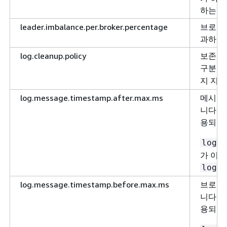
하는 데
leader.imbalance.per.broker.percentage
브로커당
과하는 
log.cleanup.policy
보존 기
구분된
지 지
log.message.timestamp.after.max.ms
메시지
니다. 
용되는 
log.m
가 이 
log.m
log.message.timestamp.before.max.ms
브로커
니다. 
용되는 