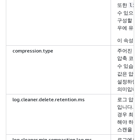
또한
lis
수 있으므
구성할 수
우에 유용
이 속성은
compression.type
주어진 주
압축 코덱(
수 있습니
값은 압축
설정하면 
의미입니다
log.cleaner.delete.retention.ms
로그 압축
입니다. 
경우 최종
해야 하는
스캔을 완
log.cleaner.min.compaction.lag.ms
로그에서 