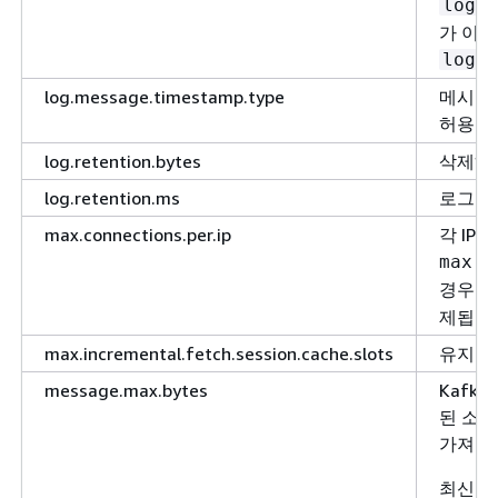
log.m
가 이 
log.m
log.message.timestamp.type
메시지
허용 
log.retention.bytes
삭제하기
log.retention.ms
로그 파
max.connections.per.ip
각 IP
max.c
경우 이
제됩니
max.incremental.fetch.session.cache.slots
유지되는
message.max.bytes
Kafk
된 소비
가져오기
최신 메