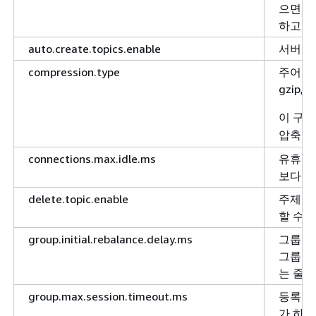
으면 클
하고 이
auto.create.topics.enable
서버에
compression.type
주어진 
gzip, 
이 구
압축 
connections.max.idle.ms
유휴 연
보다 더
delete.topic.enable
주제 삭
할 수 
group.initial.rebalance.delay.ms
그룹 코
그룹에 
는 줄어
group.max.session.timeout.ms
등록된 
가 하트